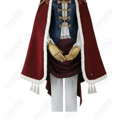
お届け
クレジットカード（VISA、Master、JCB、
支払い方法
Discover、AMERICAN EXPRESS）、
PayPal、銀行振込
コスプレイベント、写真撮影、舞台、公
着用シーン
演、ハロウィン、アニメコン、パーティー
ハンガーに吊るす、収納ケースに入れる、
収納方法
衣装袋に保管
商品状態
新品未使用
洗濯方法
手洗い推奨、漂白不可
『リバース：1999』は20世紀風レトロモダンな世界観で、“スト
ーム”と呼ばれる現象により時が逆行する中、各地の術者たち（ア
ルカニスト）と出会いながら物語が進むストーリー主導型RPGで
す。エニセイは同作に登場するキャラクターの一人で、幅広の帽
子とマント、腰布をあしらった特徴的な装いで知られます。
キャラクター設定
：エニセイのコスチュームは広いつばの帽子、