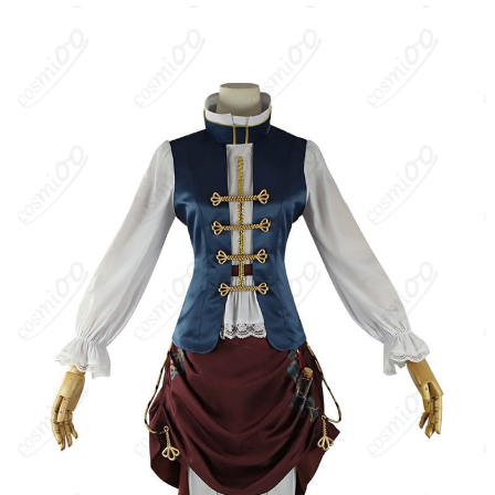
ロングマント、腰布を重ねたレイヤードが要点。全体として落ち
着いた色調と直線的なシルエットが強調され、上品かつ機能性の
あるデザインが印象的。コスプレ再現では帽子の形状維持、マン
トのドレープ感、腰布の位置とバランス、装飾の配置（バック
ル・ステッチなど）を忠実に合わせるのがポイントです。