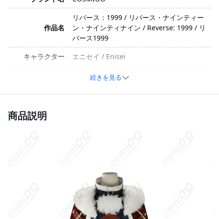
リバース：1999 / リバース・ナインティー
作品名
ン・ナインティナイン / Reverse: 1999 / リ
バース1999
キャラクター
エニセイ / Enisei
イメージ
クール・落ち着いた
続きを見る
ポリエステル、合成皮革、コットン、天鹅
素材
绒、スパンコール（生産ロットによって変
商品説明
更の可能性あり）
マント、トップス、ズボン、腰布、帽子、
髪飾り、帽子の飾り物、肩飾り、腰飾り、
セット内容
瓶（※生産ロットによって変更の可能性あ
り）
サイズ
S、M、L、XL
加工に7～15営業日、配送に5～7営業日（※
発送予定
土日祝除く）、合計で12～22営業日程度で