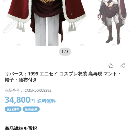
1
/
3
リバース：1999 エニセイ コスプレ衣装 高再現 マント・
帽子・腰布付き
商品番号： CM5K50XC8392
34,800
円
送料無料
返品無料
受注生産
商品詳細を選択