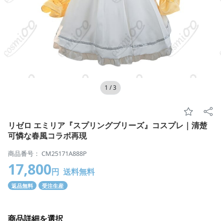
1
/
3
リゼロ エミリア『スプリングブリーズ』コスプレ｜清楚
可憐な春風コラボ再現
商品番号： CM25171A888P
17,800
円
送料無料
返品無料
受注生産
商品詳細を選択