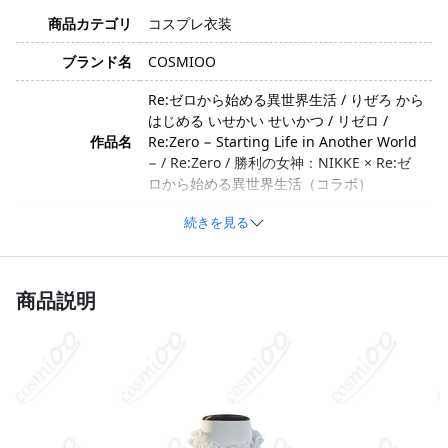
商品カテゴリ
コスプレ衣装
ブランド名
COSMIOO
Re:ゼロから始める異世界生活 / りぜろ から
はじめる いせかい せいかつ / リゼロ /
作品名
Re:Zero − Starting Life in Another World
− / Re:Zero / 勝利の女神：NIKKE × Re:ゼ
ロから始める異世界生活（コラボ）
エミリア / えみりあ / Emilia / エミリアたん
続きを見る
キャラクター
/ Emilia-tan / エミリア（NIKKEコラボ）
優しい・清楚・かわいい・可憐・気品があ
イメージ
商品説明
る・おっとり・芯が強い
ポリエステル、綿、合成皮革（素材は生産
素材
ロットや工芸技術の更新により変動する場
合があります）。
トップス、スカート、リボン、ベルト（セ
セット内容
ット内容は生産ロットや工芸技術の更新に