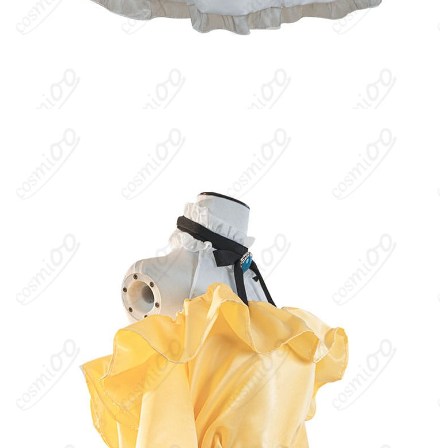
フエルフ。氷系の魔法を得意とし、精霊「パック」と契約してい
る。心優しく誠実だが自己評価が低く、差別や偏見に晒されなが
らも強い意志で困難に立ち向かう。ロズワール邸を拠点に、ナツ
キ・スバルや仲間たちと共に数多の試練を乗り越える。
キャラクター設定
：エミリアは『Re:ゼロから始める異世界生活』
の主要ヒロイン。NIKKE × リゼロの公式コラボにて、限定コラボ
ビジュアルとして『スプリングブリーズ』名義の衣装が展開。春
風をテーマにした軽やかで清楚な意匠で、彼女の可憐さと優しさ
を際立たせるスタイル。コスプレ再現では、柔らかなカラーリン
グや春らしい装飾、上品なシルエットがポイントとなる。