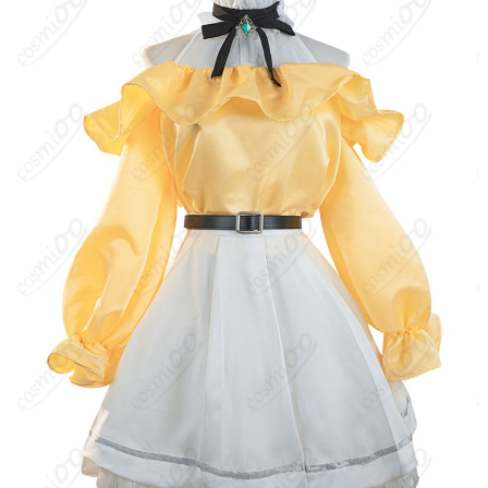
より変動する場合があります）。
サイズ
S、M、L、XL、XXL、XXXL
加工に7～15営業日、配送に5～7営業日（※
発送予定
土日祝除く）、合計で12～22営業日程度で
お届け
クレジットカード（VISA、Master、JCB、
支払い方法
Discover、AMERICAN EXPRESS）、
PayPal、銀行振込
コスプレイベント、写真撮影、舞台、公
着用シーン
演、ハロウィン、アニメコン、パーティー
ハンガーに吊るす、収納ケースに入れる、
収納方法
衣装袋に保管
商品状態
新品未使用
洗濯方法
手洗い推奨、漂白不可
ルグニカ王国の王選候補者の一人で、銀髪と紫紺の瞳を持つハー