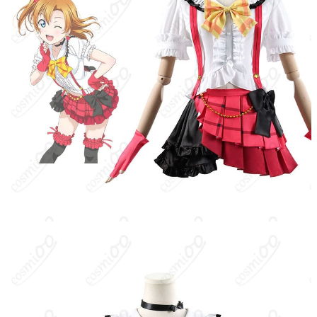
セット内容
り、腰飾り、靴下、耳飾り（セット内容は
生産ロットや工法により若干変更される場
合があります）
サイズ
XS、S、M、L、XL、XXL、XXXL
加工に7～15営業日、配送に5～7営業日（※
発送予定
土日祝除く）、合計で12～22営業日程度で
お届け
クレジットカード（VISA、Master、JCB、
支払い方法
Discover、AMERICAN EXPRESS）、
PayPal、銀行振込
コスプレイベント、写真撮影、舞台、公
着用シーン
演、ハロウィン、アニメコン、パーティー
ハンガーに吊るす、収納ケースに入れる、
収納方法
衣装袋に保管
商品状態
新品未使用
洗濯方法
手洗い推奨、漂白不可