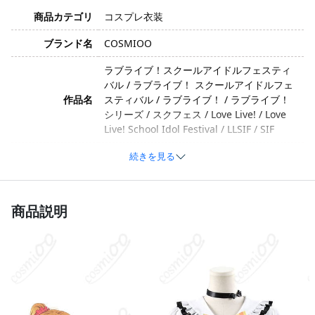
商品カテゴリ
コスプレ衣装
ブランド名
COSMIOO
ラブライブ！スクールアイドルフェスティ
バル / ラブライブ！ スクールアイドルフェ
作品名
スティバル / ラブライブ！ / ラブライブ！
シリーズ / スクフェス / Love Live! / Love
Live! School Idol Festival / LLSIF / SIF
高坂穂乃果 / こうさか ほのか / 穂乃果 / ほ
続きを見る
キャラクター
のか / ほの / Honoka / Honoka Kosaka /
Kousaka Honoka
商品説明
イメージ
明るい・元気・前向き・かわいい
ポリエステル、綿、合成皮革（素材は生産
素材
ロットや工法の変更により異なる場合があ
ります）
トップス、スカート、胸元蝶結び、腰蝶結
び、チョーカー、手袋、太もも飾り、髪飾