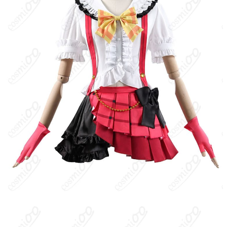
音ノ木坂学院の2年生。スクールアイドルグループ「μ's（ミュー
ズ）」の発起人でありリーダー。明るく前向きで行動力抜群、周
囲を自然と巻き込みながら目標に突き進むタイプ。CV：新田恵
海。
キャラクター設定
：本衣装はスマートフォンゲーム『ラブライ
ブ！スクールアイドルフェスティバル』の7周年を祝う記念テーマ
に関連したバージョンで、ファンの間で「緊張も吹き飛ぶくら
い」というフレーズで知られる祝祭感あふれるコスチュームをイ
メージ。高坂穂乃果のイメージカラー（オレンジ系）を基調に、
リボンやフリル、華やかな装飾を取り入れたパーティテイスト。
髪型は特徴的なサイドテール。