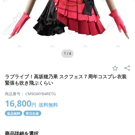
1
/
4
ラブライブ！高坂穂乃果 スクフェス７周年コスプレ衣装
緊張も吹き飛ぶくらい
商品番号： CM9GWYB4RETG
16,800
円
送料無料
返品無料
受注生産
商品詳細を選択