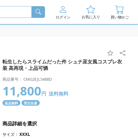
お気に入り
ログイン
買い物かご
転生したらスライムだった件 シュナ巫女風コスプレ衣
装 高再現・上品可憐
商品番号： CMG2EJL5488D
11,800
円
送料無料
返品無料
受注生産
商品詳細を選択
サイズ：
XXXL