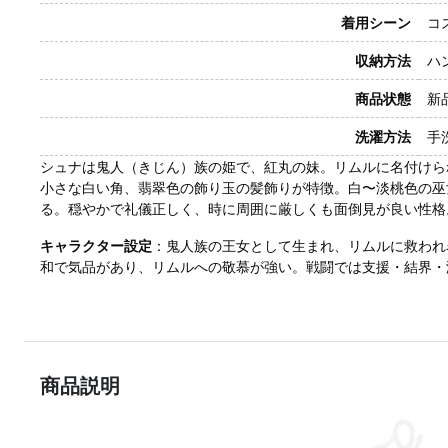
着用シーン
コ
収納方法
ハ
商品状態
新
洗濯方法
手
シュナは鬼人（きじん）族の姫で、紅丸の妹。リムルに名付けら
小さな白い角、翡翠色の飾り玉の髪飾りが特徴。白〜淡桃色の巫
る。穏やかで礼儀正しく、時に周囲に厳しくも面倒見が良い性格
キャラクター設定
：鬼人族の王女として生まれ、リムルに救われ
和で気品があり、リムルへの敬慕が強い。戦闘では支援・結界・
商品説明