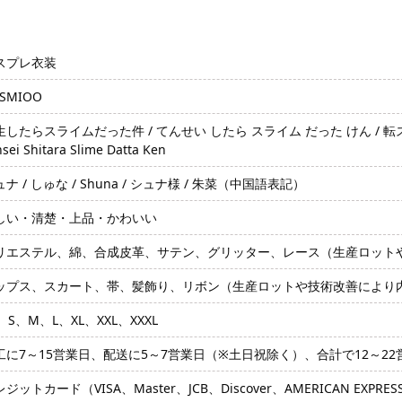
スプレ衣装
SMIOO
したらスライムだった件 / てんせい したら スライム だった けん / 転スラ / TenSura 
sei Shitara Slime Datta Ken
ナ / しゅな / Shuna / シュナ様 / 朱菜（中国語表記）
しい・清楚・上品・かわいい
リエステル、綿、合成皮革、サテン、グリッター、レース（生産ロット
ップス、スカート、帯、髪飾り、リボン（生産ロットや技術改善により
、S、M、L、XL、XXL、XXXL
工に7～15営業日、配送に5～7営業日（※土日祝除く）、合計で12～2
ジットカード（VISA、Master、JCB、Discover、AMERICAN EXPRE