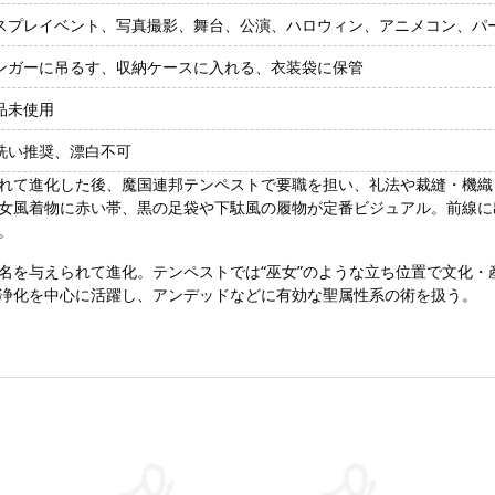
スプレイベント、写真撮影、舞台、公演、ハロウィン、アニメコン、パ
ンガーに吊るす、収納ケースに入れる、衣装袋に保管
品未使用
洗い推奨、漂白不可
れて進化した後、魔国連邦テンペストで要職を担い、礼法や裁縫・機織
女風着物に赤い帯、黒の足袋や下駄風の履物が定番ビジュアル。前線に
。
名を与えられて進化。テンペストでは“巫女”のような立ち位置で文化
浄化を中心に活躍し、アンデッドなどに有効な聖属性系の術を扱う。