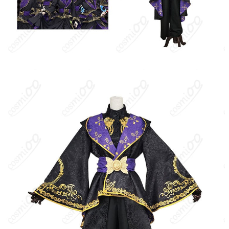
サイズ
S、M、L、XL
加工に7～15営業日、配送に5～7営業日（※
発送予定
土日祝除く）、合計で12～22営業日程度で
お届け
クレジットカード（VISA、Master、JCB、
支払い方法
Discover、AMERICAN EXPRESS）、
PayPal、銀行振込
コスプレイベント、写真撮影、舞台、公
着用シーン
演、ハロウィン、アニメコン、パーティー
ハンガーに吊るす、収納ケースに入れる、
収納方法
衣装袋に保管
商品状態
新品未使用
洗濯方法
手洗い推奨、漂白不可
『ディズニー ツイステッドワンダーランド』は、ディズニーヴィ
ランズの“美”と“精神”にインスパイアされたキャラクターが活躍す
る学園ADV／リズムゲーム。舞台は魔法士養成校ナイトレイブン