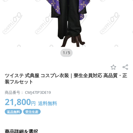
1
/
5
ツイステ 式典服 コスプレ衣装｜寮生全員対応 高品質・正
装フルセット
商品番号： CMJ47IP3DE19
21,800
円
送料無料
返品無料
受注生産
商品詳細を選択