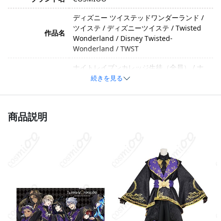
ディズニー ツイステッドワンダーランド /
ツイステ / ディズニーツイステ / Twisted
作品名
Wonderland / Disney Twisted-
Wonderland / TWST
ナイトレイブンカレッジ生徒（全員） / ナ
イトレイブンカレッジ せいと（ぜんいん）
続きを見る
キャラクター
/ NRC生 / NRC全員 / ナイトレイブンカレッ
ジ生 / 寮生全員
商品説明
クール・ダーク・エレガント・ゴシック・
イメージ
スタイリッシュ」「衣装バージョン」:
制服面料、コットン、ポリエステル（生産
素材
ロットにより素材が変更される場合があり
ます）
上着、シャツ、ズボン、腰布、コルセット
セット内容
ベルト（生産ロットにより内容が変更され
る場合があります）