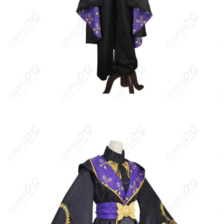
カレッジ（NRC）。主人公は異世界から召喚され、個性豊かな寮
生たち（ハーツラビュル、サバナクロー、オクタヴィネル、スカ
ラビア、ポムフィオーレ、イグニハイド、ディアソムニア）と学
園生活や事件を共にする。キャラクターたちはそれぞれ寮のモチ
ーフに基づく美学や矜持を持ち、ストーリーとカード衣装によっ
て多面的な魅力が描かれる。
キャラクター設定
：式典服はナイトレイブンカレッジの入学式や
公式行事で着用する正装。黒を基調に金色の装飾と校章エンブレ
ムが配され、ローブ／ケープ、ハット、シャツ＋タイ、ベルト、
手袋などで構成される。全寮共通のフォーマルデザインで、落ち
着いた差し色と上品なシルエットが特徴。キャラクターごとの体
格やポージングで印象は変わるが、統一感のある王道の学園魔法
士スタイルとして描かれる。