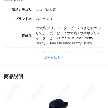
商品カテゴリ
コスプレ衣装
ブランド名
COSMIOO
ウマ娘 プリティーダービー / うまむすめ ぷ
りてぃー だーびー / ウマ娘 / ウマ娘プリテ
作品名
ィーダービー / Uma Musume: Pretty
Derby / Uma Musume Pretty Derby
ライスシャワー / らいす しゃわー / ライス
キャラクター
/ ライスちゃん / Rice Shower
続きを見る
ポリエステル混紡・合成皮革・サテン・薄
素材
紗 ※生産ロットや改良により素材が変更
商品説明
となる場合があります。
トップス、スカート、オーバースカート、
背部蝶結び、リボン、胸飾り、腰飾り、靴
セット内容
下、帽子 ※生産ロットや改良により内容
が変更となる場合があります。