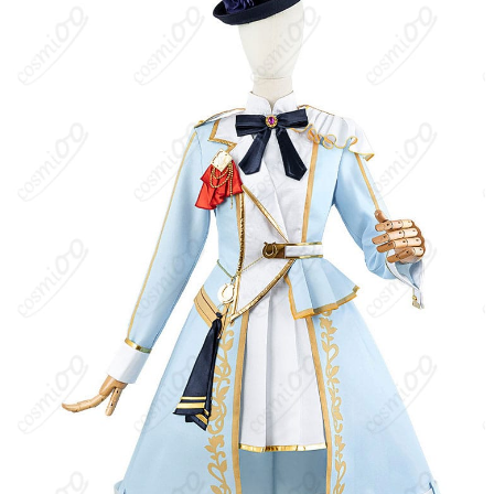
サイズ
S、M、L、XL
加工に7～15営業日、配送に5～7営業日（※
発送予定
土日祝除く）、合計で12～22営業日程度で
お届け
クレジットカード（VISA、Master、JCB、
支払い方法
Discover、AMERICAN EXPRESS）、
PayPal、銀行振込
コスプレイベント、写真撮影、舞台、公
着用シーン
演、ハロウィン、アニメコン、パーティー
ハンガーに吊るす、収納ケースに入れる、
収納方法
衣装袋に保管
商品状態
新品未使用
洗濯方法
手洗い推奨、漂白不可
『ウマ娘 プリティーダービー』に登場する育成ウマ娘。引っ込み
思案で健気な性格で、実在の日本の競走馬「ライスシャワー」に
由来する。今回のコスプレ対象となる衣装バージョンは「スノー