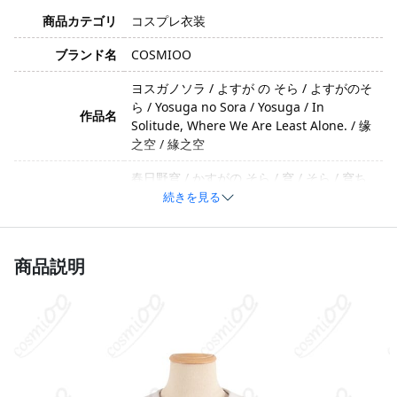
商品カテゴリ
コスプレ衣装
ブランド名
COSMIOO
ヨスガノソラ / よすが の そら / よすがのそ
ら / Yosuga no Sora / Yosuga / In
作品名
Solitude, Where We Are Least Alone. / 缘
之空 / 緣之空
春日野穹 / かすがの そら / 穹 / そら / 穹ち
キャラクター
ゃん / Sora Kasugano / Kasugano Sora /
続きを見る
穹妹
儚げ・清楚・クール・妹系・ヤンデレ気
イメージ
商品説明
質・かわいい
ポリエステル、コットン、合成皮革、サテ
素材
ン（生産バッチや工芸アップグレードによ
り素材が異なる場合があります）
トップス、スカート、靴下（セット内容は
セット内容
生産バッチや工芸アップグレードにより異