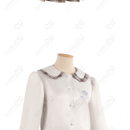
町・奥木染へ越して祖父の家で暮らし始める。体が弱く人見知り
で、他者には素っ気ないが兄への依存心が強い。長い銀髪を大き
な黒リボンでツインテールに結った姿が印象的。作中では学園に
通うが、引きこもりがちで外出は少ない。
キャラクター設定
：本項は「春日野穹」の学園制服コスプレ想
定。作品中の女子用学園制服をモチーフにした定番衣装で、一般
的にはブレザーまたはセーラー型のスクールスタイルとして展開
される。穹は病弱で華奢、寡黙で感情表現は控えめだが、内面で
は強い独占欲と依存心を抱える。家庭では白系ワンピース等の私
服姿も多いが、イベントや撮影では学園制服が最も認知度が高
い。