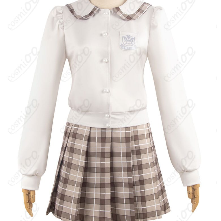
なる場合があります）
サイズ
S、L、XL、XXL、XXXL
加工に7～15営業日、配送に5～7営業日（※
発送予定
土日祝除く）、合計で12～22営業日程度で
お届け
クレジットカード（VISA、Master、JCB、
支払い方法
Discover、AMERICAN EXPRESS）、
PayPal、銀行振込
コスプレイベント、写真撮影、舞台、公
着用シーン
演、ハロウィン、アニメコン、パーティー
ハンガーに吊るす、収納ケースに入れる、
収納方法
衣装袋に保管
商品状態
新品未使用
洗濯方法
手洗い推奨、漂白不可
春日野悠の双子の妹。両親を事故で亡くし、兄と共に山間の田舎