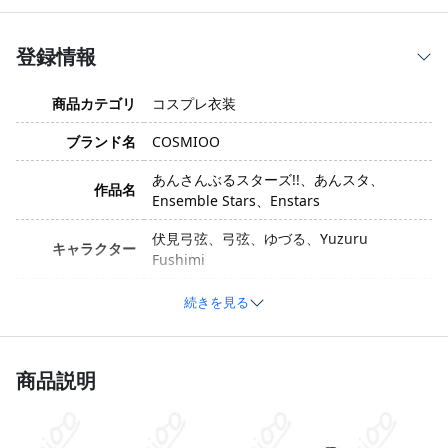
登録情報
商品カテゴリ
コスプレ衣装
ブランド名
COSMIOO
あんさんぶるスターズ!!、あんスタ、
作品名
Ensemble Stars、Enstars
伏見弓弦、弓弦、ゆづる、Yuzuru
キャラクター
Fushimi
衣装バージョン
迷い子バラッド
続きを見る
サイズ
S、M、L、XL、オーダーメイド
ポリエステル、綿、合成皮革、サテン、グ
商品説明
素材
リッター布、薄手のチュールなど（製造ロ
ットによって異なる場合があります）