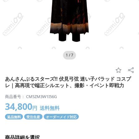
1
/
7
あんさんぶるスターズ!! 伏見弓弦 迷い子バラッド コスプ
レ｜高再現で端正シルエット、撮影・イベント即戦力
商品番号： CM5ZM3W1I56G
34,800
円
送料無料
返品無料
受注生産
オーダーメイド対応
商品詳細を選択