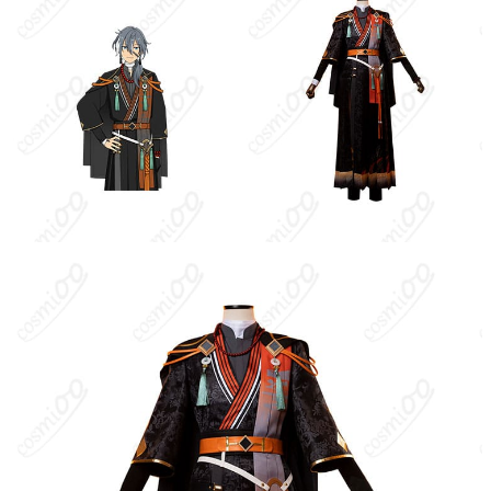
シャツ、コート、長着、ズボン、コルセッ
トベルト、白ベルト+腰飾り、肩飾り、首
セット内容
飾り、手首飾り、ブレスレット、ネックレ
ス、耳飾り（製造ロットによって内容が変
更される場合があります）
加工に7～15営業日、配送に5～7営業日
発送予定
（※土日祝除く）、合計で12～22営業日程
度でお届け
クレジットカード（VISA、Master、JCB、
支払い方法
Discover、AMERICAN EXPRESS）、
PayPal、銀行振込
アニメ・ゲーム系大型イベント、同人即売
会、コスプレ撮影会・スタジオ撮影、屋外
使用場所
ロケーション撮影、ハロウィン仮装、学園
祭・文化祭ステージ、ライブ応援・痛バ合
わせ
ハンガーに吊るす、収納ケースに入れる、
収納方法
衣装袋に保管