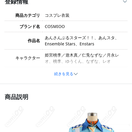
登録情報
商品カテゴリ
コスプレ衣装
ブランド名
COSMIOO
あんさんぶるスターズ！！、あんスタ、
作品名
Ensemble Stars、Enstars
姫宮桃李／遊木真／仁兎なずな／月永レ
キャラクター
オ、桃李、ゆうくん、なずな、レオ
衣装バージョン
クマクマレスQ
続きを見る
サイズ
XS、S、M、L、XL、オーダーメイド
素材
コスプレ専用生地
商品説明
ジャケット、シャツ、半ズボン、ベスト、
ネクタイ、チョーカー（首飾り）、レッグ
セット内容
カバー、ニーパッド、手袋、カチューシャ
（クマ耳）、ベルト、アームカバー、尻尾
別売り：肉球グローブ