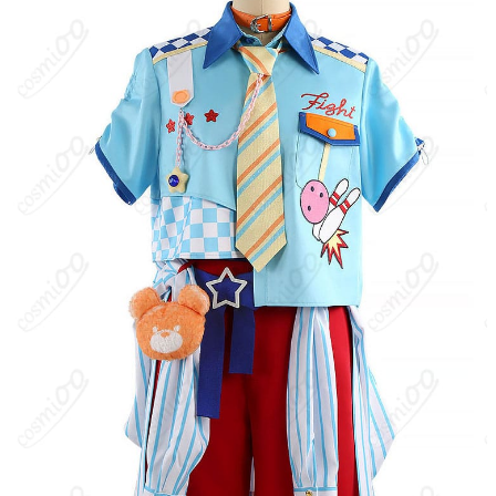
商品状態
新品未使用
濃色パーツを採用しているため、長時間の湿潤状態での放置は色
移りの原因になります。汗をかいた後は速やかに陰干しし、単独
での手洗いを推奨します。