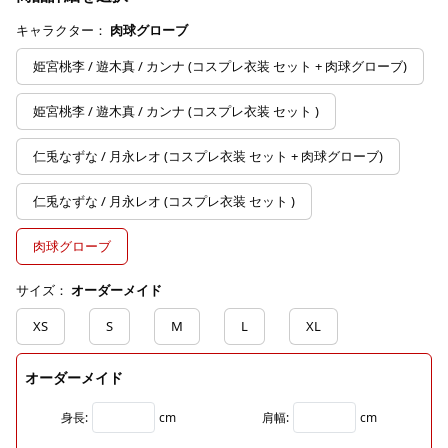
キャラクター：
肉球グローブ
姫宮桃李 / 遊木真 / カンナ (コスプレ衣装 セット + 肉球グローブ)
姫宮桃李 / 遊木真 / カンナ (コスプレ衣装 セット )
仁兎なずな / 月永レオ (コスプレ衣装 セット + 肉球グローブ)
仁兎なずな / 月永レオ (コスプレ衣装 セット )
肉球グローブ
サイズ：
オーダーメイド
XS
S
M
L
XL
オーダーメイド
身長:
cm
肩幅:
cm