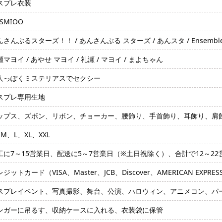
スプレ衣装
SMIOO
さんぶるスターズ！！ / あんさんぶる スターズ / あんスタ / Ensemble Star
マヨイ / あやせ マヨイ / 礼瀬 / マヨイ / まよちゃん
人っぽくミステリアスでセクシー
スプレ専用生地
ップス、ズボン、リボン、チョーカー、腰飾り、手首飾り、耳飾り、肩
M、L、XL、XXL
工に7～15営業日、配送に5～7営業日（※土日祝除く）、合計で12～2
ジットカード（VISA、Master、JCB、Discover、AMERICAN EXPRE
スプレイベント、写真撮影、舞台、公演、ハロウィン、アニメコン、パ
ンガーに吊るす、収納ケースに入れる、衣装袋に保管