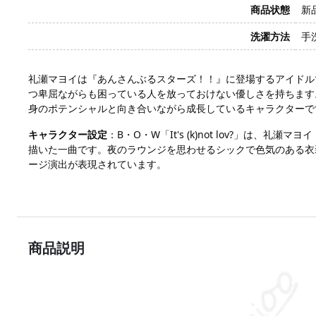
商品状態
新
洗濯方法
手
礼瀬マヨイは『あんさんぶるスターズ！！』に登場するアイドルで、S
つ卑屈ながらも困っている人を放っておけない優しさを持ちます
身のポテンシャルと向き合いながら成長しているキャラクターで
キャラクター設定
：B・O・W「It's (k)not lov?」
描いた一曲です。夜のラウンジを思わせるシックで色気のある衣
ージ演出が表現されています。
商品説明