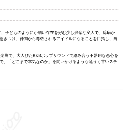
バーです。子どものようにか弱い存在を好む少し残念な変人で、臆病か
惹きつけ、仲間から尊敬されるアイドルになることを目指し、自
ユニット楽曲で、大人びたR&Bポップサウンドで絡み合う不器用な恋心を
で、「どこまで本気なのか」を問いかけるような危うく甘いステ