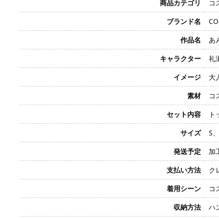
商品カテゴリ
コ
ブランド名
CO
作品名
あん
キャラクター
礼瀬
イメージ
大
素材
コ
セット内容
ト
サイズ
S、
発送予定
加
支払い方法
クレ
着用シーン
コ
収納方法
ハ