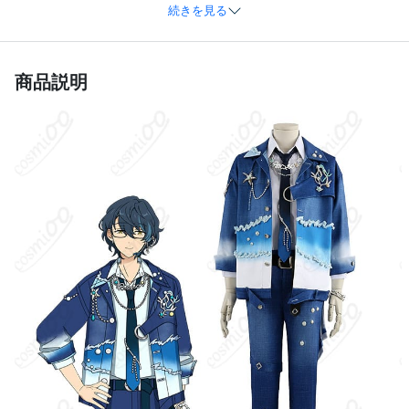
メンバー / 颯馬／アドニス／レオ／つむぎ /
続きを見る
シャッフルユニットメンバー
イメージ
大人っぽく色気があるクールな雰囲気
商品説明
素材
コスプレ専用生地
コート、ズボン、シャツ、ネクタイ、腰飾
セット内容
り、ベルト、 ネックレス、胸飾り、ブレス
レット、肩飾り
サイズ
XS、S、M、L、XL、オーダーメイド
加工に7～15営業日、配送に5～7営業日（※
発送予定
土日祝除く）、合計で12～22営業日程度で
お届け
クレジットカード（VISA、Master、JCB、
支払い方法
Discover、AMERICAN EXPRESS）、
PayPal、銀行振込
コスプレイベント、写真撮影、舞台、公
着用シーン
演、ハロウィン、アニメコン、パーティー