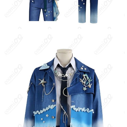
ハンガーに吊るす、収納ケースに入れる、
収納方法
衣装袋に保管
商品状態
新品未使用
洗濯方法
手洗い推奨、漂白不可
『あんさんぶるスターズ！！』は男性アイドル育成ゲームで、プ
レイヤーがプロデューサー的な立場としてアイドルたちの活動を
支える作品。神崎颯馬、乙狩アドニス、月永レオ、青葉つむぎは
それぞれ別ユニットに所属するアイドルだが、ユーザー投票で結
成された特別ユニット『Neptu（ネプトゥ）』として期間限定で
同じ楽曲とビジュアルを共有することがある。
キャラクター設定
：『Deep into you』は、ユーザー投票で選ばれ
た特別編成ユニット『Neptu（ネプトゥ）』によるシャッフル楽
曲で、2025年7月9日に配信開始されたSELECTION 10 UNIT
SONGの一つ。感情をのみ込むような深い恋心、相手の瞳に溺れ
るような執着と熱を、ハウス系ダンスチューンで表現している。
MV用の『Deep into you衣装』はこの楽曲と連動したステージ衣