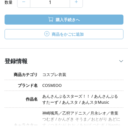
数量
購入手続きへ
商品をかごに追加
登録情報
商品カテゴリ
コスプレ衣装
ブランド名
COSMIOO
あんさんぶるスターズ！！ / あんさんぶる
作品名
すたーず / あんスタ / あんスタMusic
神崎颯馬／乙狩アドニス／月永レオ／青葉
つむぎ / かんざき そうま／おとがり あどに
キャラクター
す／つきなが れお／あおば つむぎ / Neptu