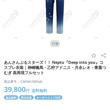
1
/
6
あんさんぶるスターズ！！ Neptu『Deep into you』コ
スプレ衣装｜神崎颯馬・乙狩アドニス・月永レオ・青葉つ
むぎ 高再現フルセット
商品番号： CMF8A70IP645
39,800
円
送料無料
返品無料
受注生産
オーダーメイド対応