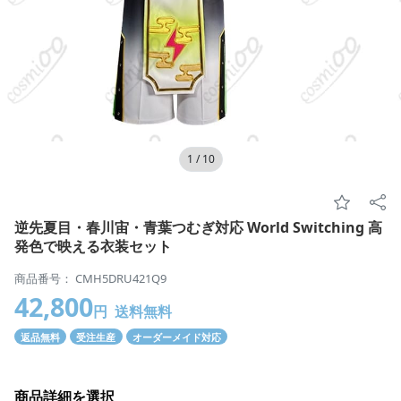
1
/
10
逆先夏目・春川宙・青葉つむぎ対応 World Switching 高
発色で映える衣装セット
商品番号： CMH5DRU421Q9
42,800
円
送料無料
返品無料
受注生産
オーダーメイド対応
商品詳細を選択