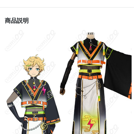
サイズ
S、M、L、XL、オーダーメイド
ストレッチモダール、高弾性メッシュ、厚
商品説明
素材
手サージ、ヘリンボーンジャガード、合
皮、その他
ストレッチメッシュインナー、黒ハイネッ
クトップス、上着、ズボン、腰布、ベル
セット内容
ト、腰飾り、胸飾り、手袋、アームカバ
ー、耳飾り
加工に7～15営業日、配送に5～7営業日
発送予定
（※土日祝除く）、合計で12～22営業日程
度でお届け
クレジットカード（VISA、Master、JCB、
支払い方法
Discover、AMERICAN EXPRESS）、
PayPal、銀行振込
アニメ・ゲーム系イベント、コミケ・即売
会、スタジオ撮影会、屋外ロケ撮影、ハロ
使用場所
ウィン仮装、ユニット合わせ・併せ撮影、