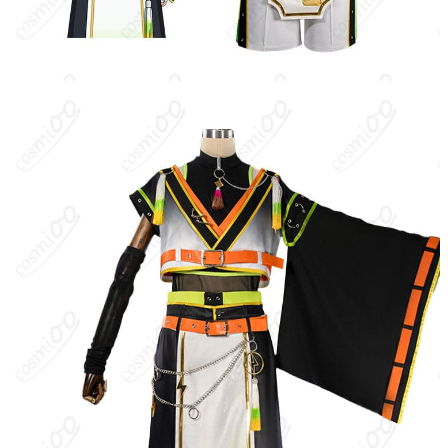
歌ってみた・踊ってみた収録、ホビー系展
示会・オフ会
コスプレ愛好家、アニメや漫画、ゲームフ
コスプレ対象
ァン、出演者
他の衣類と同じく、清潔に乾燥を保ち、鋭
収納方法
い物によっての破れを避けてください。
商品状態
新品未使用
装飾固定と可動域
：胸飾り・腰飾りは位置ずれ防止の固定方式を
採用。再現度が高い反面、激しいダンスでは干渉する場合があり
ます。大きな動きの前に固定位置の微調整と仮留めをおすすめし
ます。