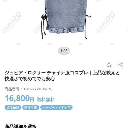
1
/
3
ジュビア・ロクサー チャイナ服コスプレ｜上品な映えと
快適さで初めてでも安心
商品番号： CM56639L96ON
16,800
円
送料無料
返品無料
受注生産
オーダーメイド対応
商品詳細を選択