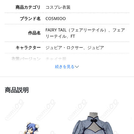
商品カテゴリ
コスプレ衣装
ブランド名
COSMIOO
FAIRY TAIL（フェアリーテイル）、フェア
作品名
リーテイル、FT
キャラクター
ジュビア・ロクサー、ジュビア
衣装バージョン
チャイナ服
続きを見る
サイズ
S、M、L、XL、XXL、オーダーメイド
コットン、ポリエステル、合成皮革、サテ
素材
ン、シフォン（生産バッチや工芸技術によ
商品説明
り、素材が変更される場合があります）
チャイナ服、髪飾り（セット内容は生産バ
セット内容
ッチや工芸技術により異なる場合がありま
す）
加工に7～15営業日、配送に5～7営業日