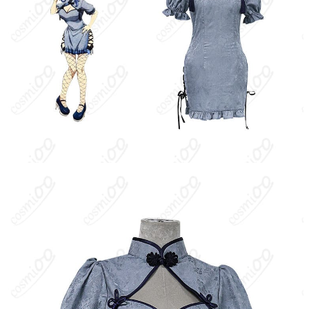
発送予定
（※土日祝除く）、合計で12～22営業日程
度でお届け
クレジットカード（VISA、Master、JCB、
支払い方法
Discover、AMERICAN EXPRESS）、
PayPal、銀行振込
コミックマーケット（コミケ）、大型コス
プレイベント（acosta! など）、スタジオ
使用場所
撮影会、屋外ロケ撮影、ハロウィン仮装、
テーマパークのコスプレデー、同人誌即売
会、学園祭・文化祭のステージ
ハンガーに吊るす、収納ケースに入れる、
収納方法
衣装袋に保管
商品状態
新品未使用
スカートの動きと安心感：きれいなフレア感を出すため軽やかな
着用感を意識しています。ダイナミックなポージングでは裾が広
がりやすいため、インナーパンツやペチコートの併用が安心で
す。