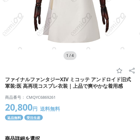
1
/
4
ファイナルファンタジーXIV ミコッテ アンドロイド旧式
軍装:医 高再現コスプレ衣装｜上品で爽やかな着用感
商品番号： CMQYC6869261
20,800
円
送料無料
返品無料
受注生産
商品詳細を選択