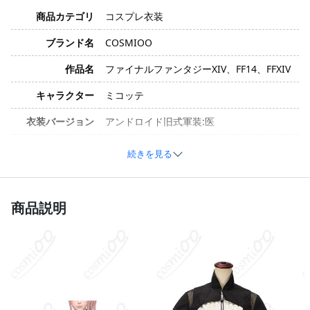
商品カテゴリ
コスプレ衣装
ブランド名
COSMIOO
作品名
ファイナルファンタジーXIV、FF14、FFXIV
キャラクター
ミコッテ
衣装バージョン
アンドロイド旧式軍装:医
サイズ
XXS、XS、S、M、L、XL、XXL、XXXL
続きを見る
コットン、ポリエステル、合成皮革、天鹅
绒、サテン、グリッター生地、ナイロン、
素材
シフォン（製造ロットによって変更される
商品説明
場合があります）
トップス、ワンピース、ベルト（製造ロッ
セット内容
トによって変更される場合があります）
加工に7～15営業日、配送に5～7営業日
発送予定
（※土日祝除く）、合計で12～22営業日程