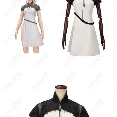
度でお届け
クレジットカード（VISA、Master、JCB、
支払い方法
Discover、AMERICAN EXPRESS）、
PayPal、銀行振込
同人イベント（コミケなど）、アニメ・ゲ
ーム系コスプレイベント、スタジオ撮影
使用場所
会、ロケーション撮影、ハロウィン仮装、
交流オフ会、テーマカフェ来店、SNS用ポ
ートレート撮影
ハンガーに吊るす、収納ケースに入れる、
収納方法
衣装袋に保管
商品状態
新品未使用
精密な装飾部分は引っかかりに弱いため、運搬時は不織布カバー
で保護してください。撮影前後のブラッシングで美観を保てま
す。