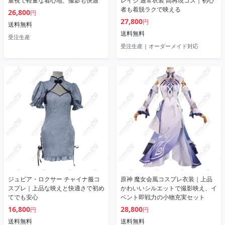
重視で軽量な着心地、撮影も快適
レイジ 通常衣装 高再現コス｜初心
者も着脱ラクで映える
26,800
円
27,800
円
送料無料
送料無料
受注生産
受注生産 | オーダーメイド対応
ジュビア・ロクサー チャイナ服コ
原神 魔女会風コスプレ衣装｜上品
スプレ｜上品な映えと快適さで初め
かわいいシルエットで撮影映え、イ
てでも安心
ベント即戦力の小物充実セット
16,800
28,800
円
円
送料無料
送料無料