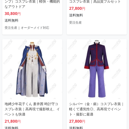
ンプ）コスプレ衣装｜軽快・機能的
コスプレ衣装｜高品質フルセット
なアウトドア
27,800
円
30,800
円
送料無料
送料無料
受注生産
受注生産 | オーダーメイド対応
地縛少年花子くん 蒼井茜 時計守コ
シルバー（金・銀）コスプレ衣装｜
スプレ衣装｜高再現で撮影映え、イ
軽くて通気性◎、高再現でイベン
ベントも快適
ト・撮影に最適
21,800
27,800
円
円
送料無料
送料無料