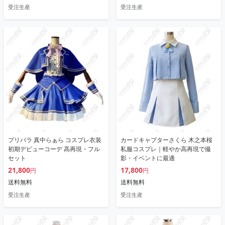
受注生産
受注生産
プリパラ 真中らぁら コスプレ衣装
カードキャプターさくら 木之本桜
初期デビューコーデ 高再現・フル
私服コスプレ｜軽やか高再現で撮
セット
影・イベントに最適
21,800
17,800
円
円
送料無料
送料無料
受注生産
受注生産