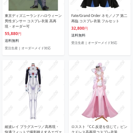
東京ディズニーランドハロウィーン
Fate/Grand Order ネモ／ノア 第二
男性ダンサー コスプレ衣装 高再
再臨 コスプレ衣装 フルセット
現・オーダー可
32,800
円
55,880
円
送料無料
送料無料
受注生産 | オーダーメイド対応
受注生産 | オーダーメイド対応
綾波レイ プラグスーツ／高再現・
ロススト『C.C.反逆を信じて』ピン
快適フィットで撮影映えするエヴァ
クドレス高再現コスプレ衣装