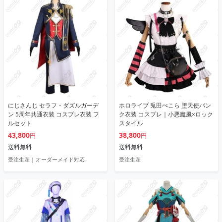
にじさんじ セラフ・ダズルガーデ
ホロライブ 兎田ぺこら 堕天使パン
ン 5周年共通衣装 コスプレ衣装 フ
ク衣装 コスプレ｜小悪魔風×ロック
ルセット
スタイル
43,800
38,800
円
円
送料無料
送料無料
受注生産 | オーダーメイド対応
受注生産