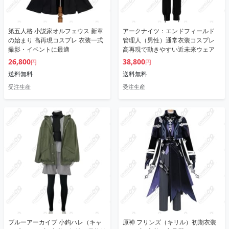
第五人格 小説家オルフェウス 新章
アークナイツ：エンドフィールド
の始まり 高再現コスプレ 衣装一式
管理人（男性）通常衣装コスプレ
撮影・イベントに最適
高再現で動きやすい近未来ウェア
26,800
38,800
円
円
送料無料
送料無料
受注生産
受注生産
ブルーアーカイブ 小鈎ハレ（キャ
原神 フリンズ（キリル）初期衣装