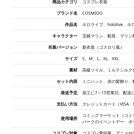
商品カテゴリ
コスプレ衣装
ブランド名
COSMIOO
作品名
ホロライブ、hololive
キャラクター
宝鐘マリン、船長、マリン
衣装バージョン
新衣装（ゴスロリ風）
サイズ
S、M、L、XL、XXL
素材
高級ツイル、ミルクシルク
セット内容
ミニハット、赤の髪飾り、
発送予定
加工に7～15営業日、配送
支払い方法
クレジットカード（VISA、Mas
コミックマーケット（コミ
使用場所
パークのイベントデー、ポ
コスプレ対象
コスプレ愛好家、アニメや