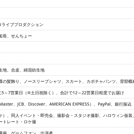
、ホロライブプロダクション
船長、せんちょー
生地、合皮、綿混紡生地
蝶の髪飾り、ノースリーブシャツ、スカート、カボチャパンツ、背部蝶
に5～7営業日（※土日祝除く）、合計で12～22営業日程度でお届け
ter、JCB、Discover、AMERICAN EXPRESS）、PayPal、銀行振込
ケ）、同人イベント・即売会、撮影会・スタジオ撮影、ハロウィン仮装、コ
ートレート・ロケ撮
漫画、ゲームファン、出演者