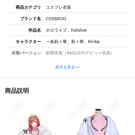
商品カテゴリ
コスプレ衣装
ブランド名
COSMIOO
作品名
ホロライブ、hololive
キャラクター
一条莉々華、莉々華、Ririka
衣装バージョン
初期衣装（ReGLOSSデビュー衣装）
サイズ
XS、S、M、L、XL、XXL
続きを見る
コットン、ポリエステル、合成皮革、天竺
ニット、ビジュー、スパンコール、光沢布
素材
（※生産ロットによって異なる場合があり
商品説明
ます）
コート、シャツ、スカート、ベルト、飾り
チェーン、チョーカー、太もも飾り（※セ
セット内容
ット内容は生産ロットによって異なる場合
があります）