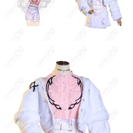
加工に7～15営業日、配送に5～7営業日
発送予定
（※土日祝除く）、合計で12～22営業日程
度でお届け
クレジットカード（VISA、Master、JCB、
支払い方法
Discover、AMERICAN EXPRESS）、
PayPal、銀行振込
コミックマーケット（コミケ）、アニメ・
ゲーム系同人イベント、コスプレ撮影会・
スタジオ撮影、大型アニメ系フェス・ライ
使用場所
ブ参戦コーデ、ハロウィン仮装・テーマパ
ーティー、SNS投稿・プロフィール撮影、
学園祭・企業イベントのステージ演出
ハンガーに吊るす、収納ケースに入れる、
収納方法
衣装袋に保管
商品状態
新品未使用
ハリ感と可動性：シルエット維持のため生地にハリを持たせてい
ます。動きの軽さとの両立を図っていますが、深い屈伸や大きな