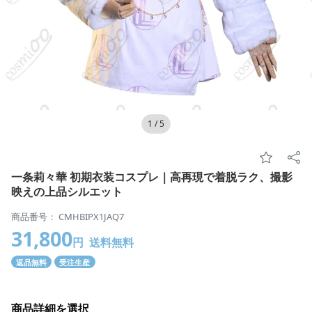
1
/
5
一条莉々華 初期衣装コスプレ｜高再現で着脱ラク、撮影
映えの上品シルエット
商品番号： CMHBIPX1JAQ7
31,800
円
送料無料
返品無料
受注生産
商品詳細を選択