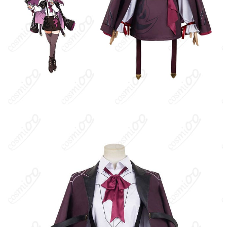
支払い方法
Discover、AMERICAN EXPRESS）、
PayPal、銀行振込
コミックマーケット（コミケ）、アニメ・
ゲーム系同人イベント、スタジオ撮影会、
使用場所
ポートレート撮影、ハロウィン仮装、テー
マカフェ・交流会、コスプレ初心者のデビ
ュー衣装、SNS用動画・短編撮影
ハンガーに吊るす、収納ケースに入れる、
収納方法
衣装袋に保管
商品状態
新品未使用
ハリ感と可動性のバランス：形を保つためにハリのある生地を採
用。直線的な美しさを維持しやすい一方、非常に薄い生地より若
干の重量感があります。長時間の屋外移動時は休憩を挟むと快適
です。