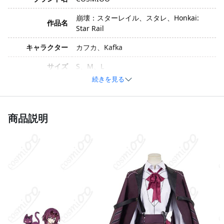
崩壊：スターレイル、スタレ、Honkai:
作品名
Star Rail
キャラクター
カフカ、Kafka
サイズ
S、M、L
続きを見る
コットン、ポリエステル、合成皮革（素材
素材
は生産ロットやアップグレードにより変更
される場合があります）
商品説明
コート、シャツ、スカーフ、靴下、サスペ
ンダー（セット内容は生産ロットやアップ
セット内容
グレードにより変更される場合がありま
す）
加工に7～15営業日、配送に5～7営業日
発送予定
（※土日祝除く）、合計で12～22営業日程
度でお届け
クレジットカード（VISA、Master、JCB、