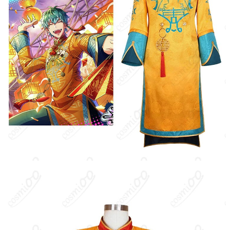
クレジットカード（VISA、Master、JCB、
支払い方法
Discover、AMERICAN EXPRESS）、
PayPal、銀行振込
コスプレイベント、写真撮影、舞台、公
着用シーン
演、ハロウィン、アニメコン、パーティー
ハンガーに吊るす、収納ケースに入れる、
収納方法
衣装袋に保管
商品状態
新品未使用
洗濯方法
手洗い推奨、漂白不可
白膠木簓は『ヒプノシスマイク-Division Rap Battle-』に登場する
大阪ディビジョン“どついたれ本舗”のMC。26歳のお笑い芸人で、
MCネームはTragic Comedy。ダジャレや軽妙なトークで笑いを取
ることを得意とし、ラップバトルでも独自のスタイルを見せる個
性派キャラクターです。公式ではMC活動のほか、劇中で多彩な楽
曲やイベントにも登場しています。