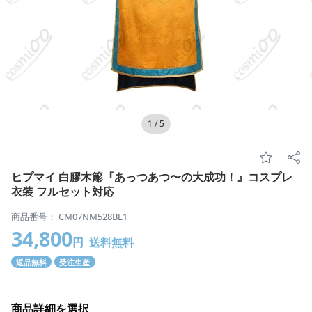
1
/
5
ヒプマイ 白膠木簓『あっつあつ〜の大成功！』コスプレ
衣装 フルセット対応
商品番号： CM07NM528BL1
34,800
円
送料無料
返品無料
受注生産
商品詳細を選択