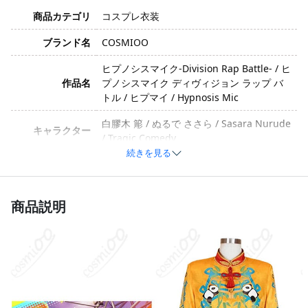
商品カテゴリ
コスプレ衣装
ブランド名
COSMIOO
ヒプノシスマイク-Division Rap Battle- / ヒ
作品名
プノシスマイク ディヴィジョン ラップ バ
トル / ヒプマイ / Hypnosis Mic
白膠木 簓 / ぬるで ささら / Sasara Nurude
キャラクター
/ Tragic Comedy
続きを見る
イメージ
関西弁・陽気でエンタメ系
素材
コスプレ専用生地
商品説明
セット内容
トップス、腰飾り、耳飾り
サイズ
XS、S、M、L、XL、XXL
加工に7～15営業日、配送に5～7営業日（※
発送予定
土日祝除く）、合計で12～22営業日程度で
お届け