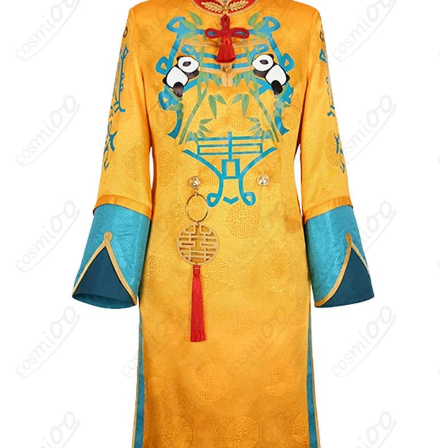
キャラクター設定
：“あっつあつ〜の大成功！”は白膠木簓のキャラ
クターが特定のシチュエーションやカードとして表現された衣装
バージョン名で、ヒプノシスマイクのアプリや関連グッズ・コン
テンツにおいて登場したものと見られます（公式情報源では衣装
バージョン自体の詳細な背景は公開されていません）。該当バー
ジョンは、簓の快活さや“成功”というテーマを強調したデザイン・
演出が特徴です。