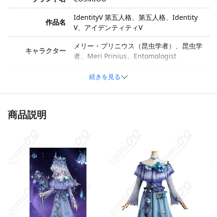
IdentityV 第五人格、第五人格、Identity
作品名
V、アイデンティティV
メリー・プリニウス（昆虫学者）、昆虫学
キャラクター
者、Meri Prinius、Entomologist
衣装バージョン
霊の蝋燭
続きを見る
サイズ
S、M、L、XL
ポリエステル、コットン、合成皮革、ベル
商品説明
ベット、スパンコール、光沢布、サテン、
素材
チュール（生産ロットによって異なる場合
があります）
ワンピース、コルセットベルト、耳飾り、
透明ストラップ、首飾り、胸飾り、腰飾
セット内容
り、懐中時計、腕飾り、ベール、花かんむ
り（生産ロットによって異なる場合があり
ます）