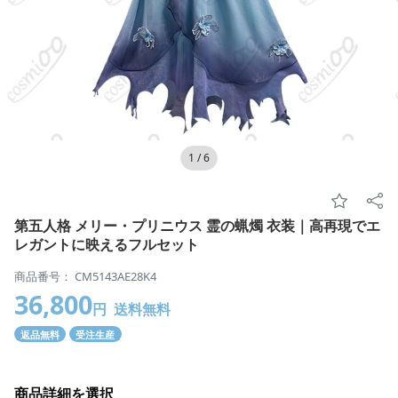
1
/
6
第五人格 メリー・プリニウス 霊の蝋燭 衣装｜高再現でエ
レガントに映えるフルセット
商品番号： CM5143AE28K4
36,800
円
送料無料
返品無料
受注生産
商品詳細を選択