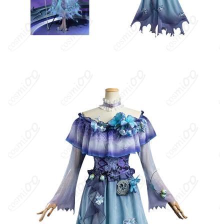
加工に7～15営業日、配送に5～7営業日
発送予定
（※土日祝除く）、合計で12～22営業日程
度でお届け
クレジットカード（VISA、Master、JCB、
支払い方法
Discover、AMERICAN EXPRESS）、
PayPal、銀行振込
コミケ・即売会、アニメ系大型イベント、
スタジオ撮影会、ロケーション撮影、ハロ
使用場所
ウィン仮装、テーマパーティー、コスプレ
交流会、SNS投稿・動画配信
ハンガーに吊るす、収納ケースに入れる、
収納方法
衣装袋に保管
商品状態
新品未使用
ハリ感重視の表地を採用しているため、軽量ながら皺が出にくく
撮影映えしますが、折り畳み保管で硬い折り目が残る場合があり
ます。着用前に軽くスチームを当てて整えることを推奨します。