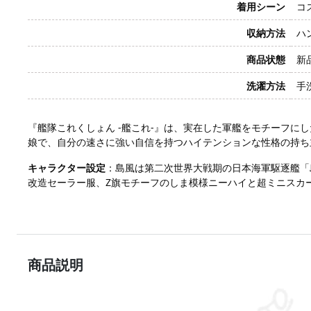
着用シーン
コ
収納方法
ハ
商品状態
新
洗濯方法
手
『艦隊これくしょん -艦これ-』は、実在した軍艦をモチーフ
娘で、自分の速さに強い自信を持つハイテンションな性格の持ち
キャラクター設定
：島風は第二次世界大戦期の日本海軍駆逐艦「
改造セーラー服、Z旗モチーフのしま模様ニーハイと超ミニスカ
商品説明