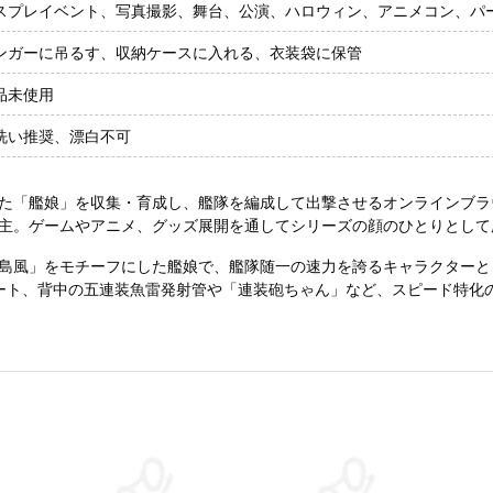
スプレイベント、写真撮影、舞台、公演、ハロウィン、アニメコン、パ
ンガーに吊るす、収納ケースに入れる、衣装袋に保管
品未使用
洗い推奨、漂白不可
にした「艦娘」を収集・育成し、艦隊を編成して出撃させるオンラインブ
主。ゲームやアニメ、グッズ展開を通してシリーズの顔のひとりとして
島風」をモチーフにした艦娘で、艦隊随一の速力を誇るキャラクターと
ート、背中の五連装魚雷発射管や「連装砲ちゃん」など、スピード特化