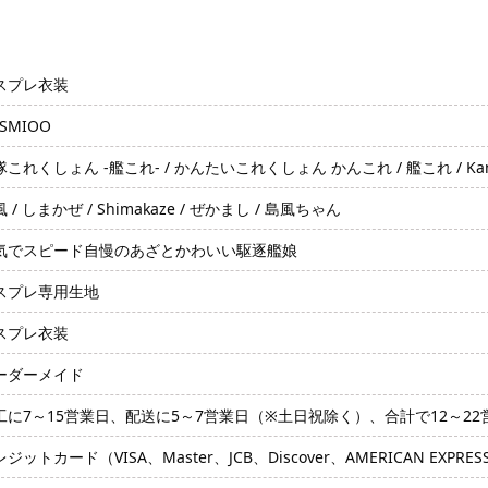
スプレ衣装
SMIOO
これくしょん -艦これ- / かんたいこれくしょん かんこれ / 艦これ / Kantai Col
 / しまかぜ / Shimakaze / ぜかまし / 島風ちゃん
気でスピード自慢のあざとかわいい駆逐艦娘
スプレ専用生地
スプレ衣装
ーダーメイド
工に7～15営業日、配送に5～7営業日（※土日祝除く）、合計で12～2
ジットカード（VISA、Master、JCB、Discover、AMERICAN EXPRE