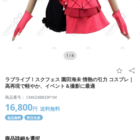
1
/
4
ラブライブ！スクフェス 園田海未 情熱の引力 コスプレ｜
高再現で軽やか、イベント＆撮影に最適
商品番号： CMKZ4B833P1M
16,800
円
送料無料
返品無料
受注生産
商品詳細を選択