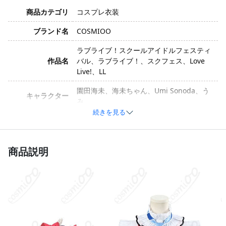
商品カテゴリ
コスプレ衣装
ブランド名
COSMIOO
ラブライブ！スクールアイドルフェスティ
作品名
バル、ラブライブ！、スクフェス、Love
Live!、LL
園田海未、海未ちゃん、Umi Sonoda、う
キャラクター
み
続きを見る
衣装バージョン
情熱の引力（7周年）
サイズ
XS、S、M、L、XL、XXL、XXXL
商品説明
ポリエステル、合成皮革、天鵞絨、サテ
ン、シフォン、ビーズ、光沢布、紙板ニッ
素材
トなど（製造ロットや工芸技術の進化によ
り異なる場合があります）
トップス、スカート、ネクタイ、ショート
パンツ、太もも飾り、手袋、耳飾り、カチ