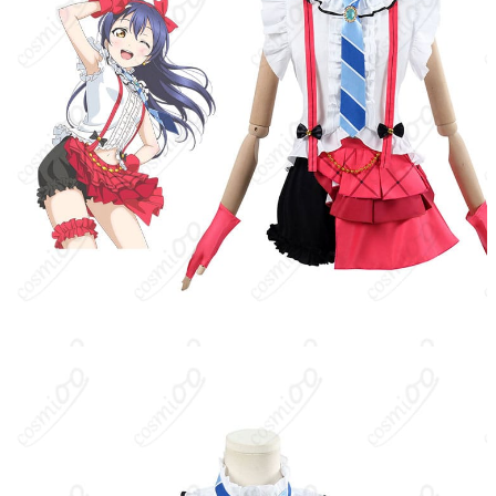
セット内容
ューシャ、靴下、飾り物、腰飾り、ネクタ
イの飾り物（製造ロットや工芸技術の進化
により内容が異なる場合があります）
加工に7～15営業日、配送に5～7営業日
発送予定
（※土日祝除く）、合計で12～22営業日程
度でお届け
クレジットカード（VISA、Master、JCB、
支払い方法
Discover、AMERICAN EXPRESS）、
PayPal、銀行振込
コミケ・同人イベント、アニメ系コスプレ
イベント、スタジオ撮影・ロケ撮、ハロウ
使用場所
ィン仮装、ライブ・オフ会・聖地巡礼、学
園祭・文化祭ステージ、SNS投稿・動画配
信、コスプレパフォーマンス
ハンガーに吊るす、収納ケースに入れる、
収納方法
衣装袋に保管
商品状態
新品未使用