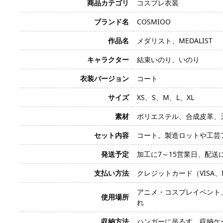
商品カテゴリ
コスプレ衣装
ブランド名
COSMIOO
作品名
メダリスト、MEDALIST
キャラクター
結束いのり、いのり
衣装バージョン
コート
サイズ
XS、S、M、L、XL
素材
ポリエステル、合成皮革、
セット内容
コート。製造ロットや工芸
発送予定
加工に7～15営業日、配送
支払い方法
クレジットカード（VISA、Mas
アニメ・コスプレイベント
使用場所
れ
収納方法
ハンガーに吊るす、収納ケ