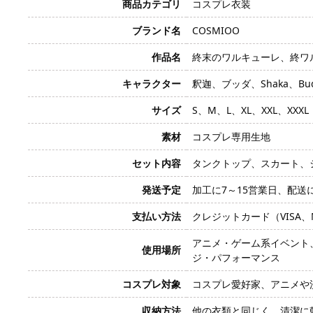
商品カテゴリ
コスプレ衣装
ブランド名
COSMIOO
作品名
終末のワルキューレ、終ワル、Reco
キャラクター
釈迦、ブッダ、Shaka、Bud
サイズ
S、M、L、XL、XXL、XXXL
素材
コスプレ専用生地
セット内容
タンクトップ、スカート、
発送予定
加工に7～15営業日、配送
支払い方法
クレジットカード（VISA、Mas
アニメ・ゲーム系イベント
使用場所
ジ・パフォーマンス
コスプレ対象
コスプレ愛好家、アニメや
収納方法
他の衣類と同じく、清潔に