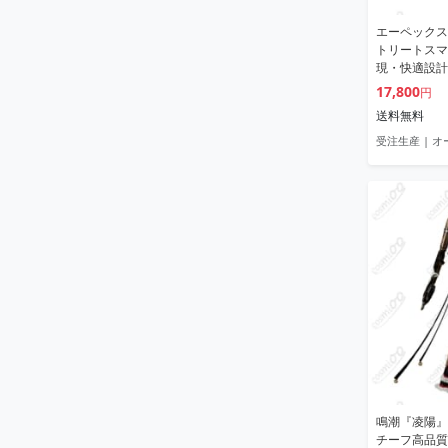
エーペックス
トリートスマ
現・快適設計
17,800
円
送料無料
受注生産 | 
鳴潮『凌陽』
チーフ高品質