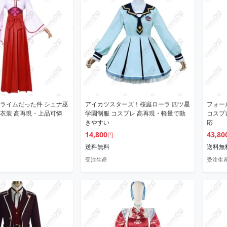
ライムだった件 シュナ巫
アイカツスターズ！桜庭ローラ 四ツ星
フォー
衣装 高再現・上品可憐
学園制服 コスプレ 高再現・軽量で動
コスプ
きやすい
応
14,800
43,80
円
送料無料
送料無
受注生産
受注生産