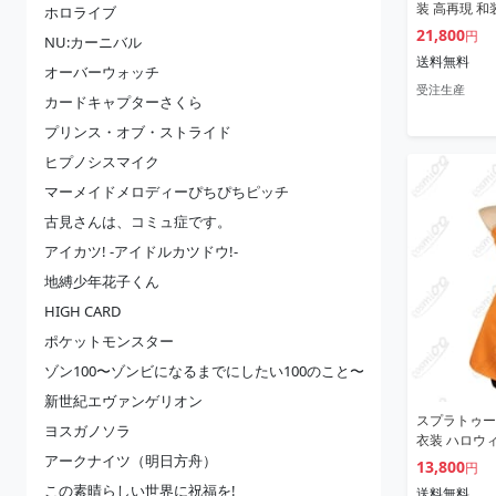
装 高再現 
ホロライブ
21,800
円
NU:カーニバル
送料無料
オーバーウォッチ
受注生産
カードキャプターさくら
プリンス・オブ・ストライド
ヒプノシスマイク
マーメイドメロディーぴちぴちピッチ
古見さんは、コミュ症です。
アイカツ! -アイドルカツドウ!-
地縛少年花子くん
HIGH CARD
ポケットモンスター
ゾン100〜ゾンビになるまでにしたい100のこと〜
新世紀エヴァンゲリオン
スプラトゥー
ヨスガノソラ
衣装 ハロウィ
アークナイツ（明日方舟）
13,800
円
この素晴らしい世界に祝福を!
送料無料