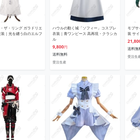
・ザ・リング ガラドリエ
ハウルの動く城「ソフィー」コスプレ
モブサ
衣装｜光を纏う白のエルフ
衣装｜青ワンピース 高再現・クラシカ
装 サイ
ル
21,80
9,800
円
送料無
送料無料
受注生
受注生産