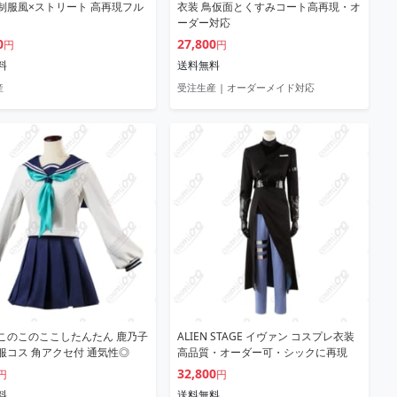
– 制服風×ストリート 高再現フル
衣装 鳥仮面とくすみコート高再現・オ
ーダー対応
0
27,800
円
円
料
送料無料
産
受注生産 | オーダーメイド対応
このこのここしたんたん 鹿乃子
ALIEN STAGE イヴァン コスプレ衣装
服コス 角アクセ付 通気性◎
高品質・オーダー可・シックに再現
32,800
円
円
料
送料無料