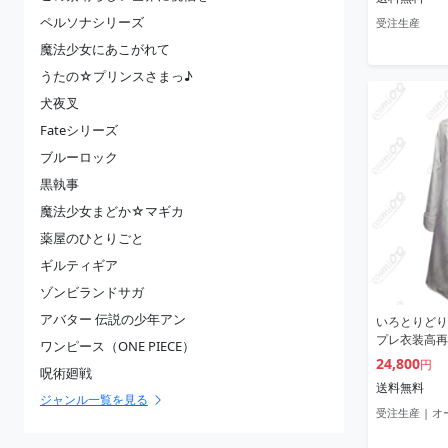
ペルソナシリーズ
受注生産
魔法少女にあこがれて
うたの☆プリンスさまっ♪
犬夜叉
Fateシリーズ
ブルーロック
黒執事
魔法少女まどか☆マギカ
薬屋のひとりごと
ギルティギア
ゾンビランドサガ
アバター 伝説の少年アン
いろとりどり
プレ衣装高再
ワンピース（ONE PIECE）
24,800
円
呪術廻戦
送料無料
ジャンル一覧を見る
受注生産 | 