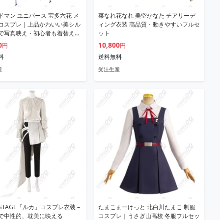
ドマン ユニバース 宝多六花 メ
菜なれ花なれ 美空かなた チアリーデ
コスプレ｜上品かわいい美シル
ィング衣装 高品質・動きやすいフルセ
で写真映え・初心者も着替え簡
ット
0
10,800
円
円
料
送料無料
産
受注生産
N STAGE「ルカ」コスプレ衣装 –
たまこまーけっと 北白川たまこ 制服
で中性的、耽美に映える
コスプレ｜うさぎ山高校 冬服フルセッ