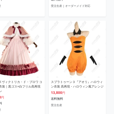
産
受注生産 | オーダーメイド対応
CK ヴィクトリカ・ド・ブロワ コ
スプラトゥーン３『アオリ』ハロウィ
衣装｜黒ゴス×白フリル高再現
ン衣装 高再現・ハロウィン風アレンジ
ン
13,800
円
0
円
送料無料
料
受注生産
産