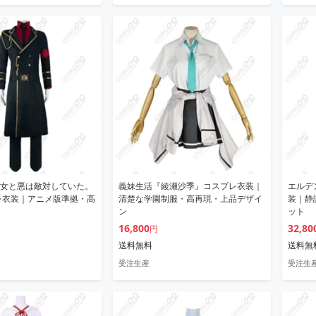
女と悪は敵対していた。
義妹生活『綾瀬沙季』コスプレ衣装｜
エルデ
レ衣装｜アニメ版準拠・高
清楚な学園制服・高再現・上品デザイ
装｜静
ン
ット
16,800
32,80
円
送料無料
送料無
受注生産
受注生