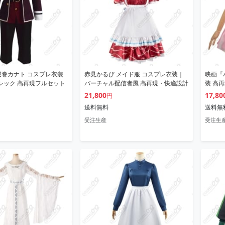
逆巻カナト コスプレ衣装
赤見かるび メイド服 コスプレ衣装｜
映画『
シック 高再現フルセット
バーチャル配信者風 高再現・快適設計
装 高
21,800
17,80
円
送料無料
送料無
受注生産
受注生