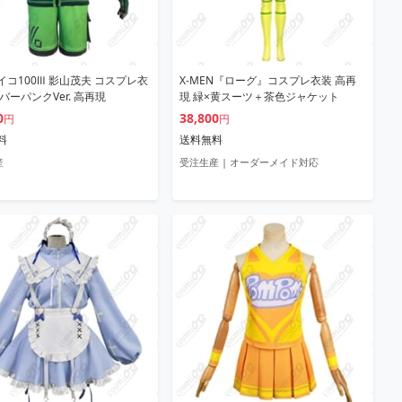
イコ100Ⅲ 影山茂夫 コスプレ衣
X-MEN『ローグ』コスプレ衣装 高再
バーパンクVer. 高再現
現 緑×黄スーツ＋茶色ジャケット
0
38,800
円
円
料
送料無料
産
受注生産 | オーダーメイド対応