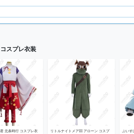
 コスプレ衣装
君 北条時行 コスプレ衣
リトルナイトメアIII アローン コスプ
ぶいす