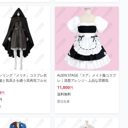
ンリング『メリナ』コスプレ衣
ALIEN STAGE『スア』メイド服コスプ
謐と気高さを纏う高再現フルセ
レ｜清楚アレンジ・上品な雰囲気
11,800
円
0
円
送料無料
料
受注生産
産