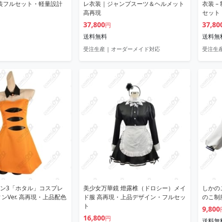
和装フルセット・軽量設計
レ衣装｜ジャンプスーツ＆ヘルメット
衣装 
高再現
セット
37,800
37,80
円
送料無料
送料無
受注生産 | オーダーメイド対応
受注生
ン3「ホタル」コスプレ
美少女万華鏡 燈露椎（ドロシー）メイ
しかの
ンVer. 高再現・上品配色
ド服 高再現・上品デザイン・フルセッ
のこ制
ト
9,800
16,800
円
送料無