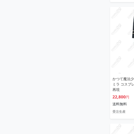
かつて魔法少
ミラ コスプ
再現
22,800
円
送料無料
受注生産