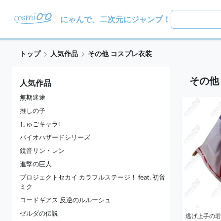
にゃんで、二次元にジャンプ！
トップ
人気作品
その他 コスプレ衣装
その他
人気作品
無期迷途
推しの子
しゅごキャラ!
バイオハザードシリーズ
鏡音リン・レン
進撃の巨人
プロジェクトセカイ カラフルステージ！ feat. 初音
ミク
コードギアス 反逆のルルーシュ
ゼルダの伝説
逃げ上手の若