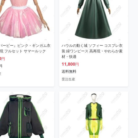
バービー』ピンク・ギンガム衣
ハウルの動く城 ソフィー コスプレ衣
再現 フルセット サマールック
装 緑ワンピース 高再現・やわらか素
材・快適
0
円
11,800
円
料
送料無料
産
受注生産