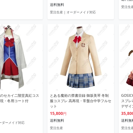
送料無料
受注生
受注生産 | オーダーメイド対応
のセカイ二階堂真紅コス
とある魔術の禁書目録 御坂美琴 冬制
GOSI
現・冬用コート付
服コスプレ 高再現・常盤台中学フルセ
スプレ
ット
デザイ
15,800
35,80
円
送料無料
送料無
オーダーメイド対応
受注生産
受注生