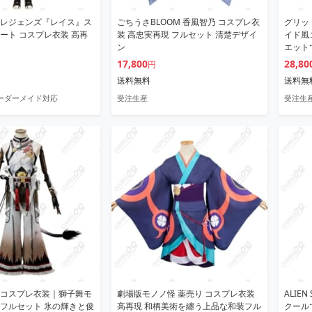
レジェンズ『レイス』ス
ごちうさBLOOM 香風智乃 コスプレ衣
グリッ
ート コスプレ衣装 高再
装 高忠実再現 フルセット 清楚デザイ
イド風
ン
エット
単
17,800
28,80
円
送料無料
送料無
オーダーメイド対応
受注生産
受注生
コスプレ衣装｜獅子舞モ
劇場版モノノ怪 薬売り コスプレ衣装
ALIE
フルセット 氷の輝きと俊
高再現 和柄美術を纏う上品な和装フル
クール