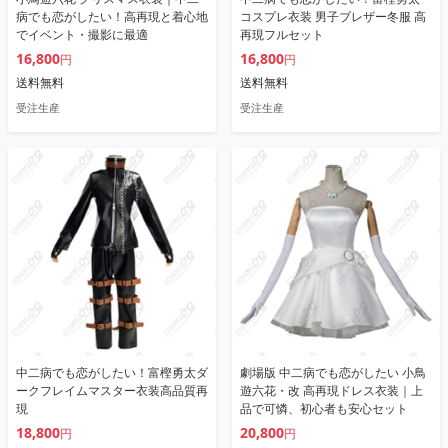
病でも恋がしたい！高再現と着心地
コスプレ衣装 男子ブレザー冬服 高
でイベント・撮影に最適
再現フルセット
16,800
16,800
円
円
送料無料
送料無料
受注生産
受注生産
中二病でも恋がしたい！富樫勇太ダ
劇場版 中二病でも恋がしたい 小鳥
ークフレイムマスター衣装高品質再
遊六花・改 高再現ドレス衣装｜上
現
品で可憐、初心者も安心セット
18,800
20,800
円
円