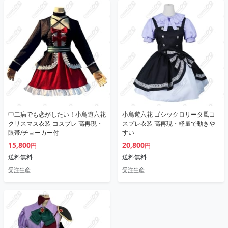
中二病でも恋がしたい！小鳥遊六花
小鳥遊六花 ゴシックロリータ風コ
クリスマス衣装 コスプレ 高再現・
スプレ衣装 高再現・軽量で動きや
眼帯/チョーカー付
すい
15,800
20,800
円
円
送料無料
送料無料
受注生産
受注生産