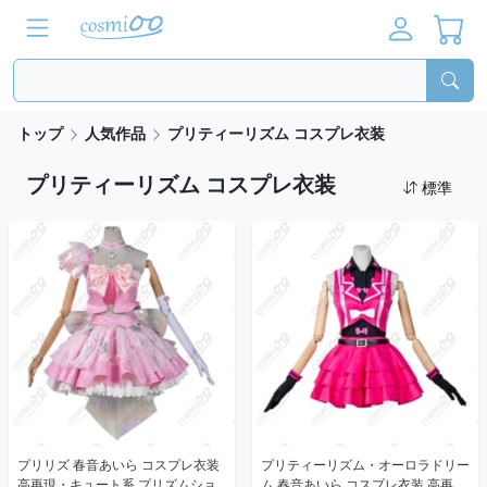
トップ
人気作品
プリティーリズム コスプレ衣装
プリティーリズム コスプレ衣装
標準
プリリズ 春音あいら コスプレ衣装
プリティーリズム・オーロラドリー
高再現・キュート系 プリズムショ
ム 春音あいら コスプレ衣装 高再