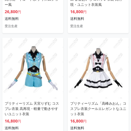
ー風
現・ユニット衣装風
26,800
16,800
円
円
送料無料
送料無料
受注生産
受注生産
プリティーリズム 天宮りずむ コス
プリティーリズム「高峰みおん」コ
プレ衣装 高再現・軽量で動きやす
スプレ衣装クールエレガントなユニ
いユニット衣装
ット衣装
16,800
16,800
円
円
送料無料
送料無料